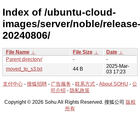
Index of /ubuntu-cloud-
images/server/noble/release
20240806/
File Name
↓
File Size
↓
Date
↓
Parent directory/
-
-
2025-Mar-
moved_to_s3.txt
44 B
03 17:23
支付中心
-
搜狐招聘
-
广告服务
-
联系方式
-
About SOHU
-
公
司介绍
-
隐私政策
Copyright © 2026 Sohu All Rights Reserved. 搜狐公司
版权
所有