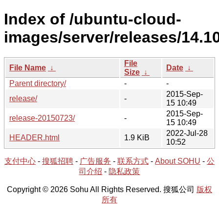
Index of /ubuntu-cloud-
images/server/releases/14.10
File
File Name
↓
Date
↓
Size
↓
Parent directory/
-
-
2015-Sep-
release/
-
15 10:49
2015-Sep-
release-20150723/
-
15 10:49
2022-Jul-28
HEADER.html
1.9 KiB
10:52
支付中心
-
搜狐招聘
-
广告服务
-
联系方式
-
About SOHU
-
公
司介绍
-
隐私政策
Copyright © 2026 Sohu All Rights Reserved. 搜狐公司
版权
所有