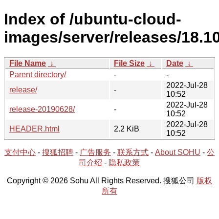
Index of /ubuntu-cloud-
images/server/releases/18.10
File Name
↓
File Size
↓
Date
↓
Parent directory/
-
-
2022-Jul-28
release/
-
10:52
2022-Jul-28
release-20190628/
-
10:52
2022-Jul-28
HEADER.html
2.2 KiB
10:52
支付中心
-
搜狐招聘
-
广告服务
-
联系方式
-
About SOHU
-
公
司介绍
-
隐私政策
Copyright © 2026 Sohu All Rights Reserved. 搜狐公司
版权
所有