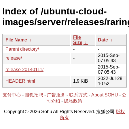
Index of /ubuntu-cloud-
images/server/releases/rarin
File
File Name
↓
Date
↓
Size
↓
Parent directory/
-
-
2015-Sep-
release/
-
07 05:43
2015-Sep-
release-20140111/
-
07 05:43
2022-Jul-28
HEADER.html
1.9 KiB
10:52
支付中心
-
搜狐招聘
-
广告服务
-
联系方式
-
About SOHU
-
公
司介绍
-
隐私政策
Copyright © 2026 Sohu All Rights Reserved. 搜狐公司
版权
所有