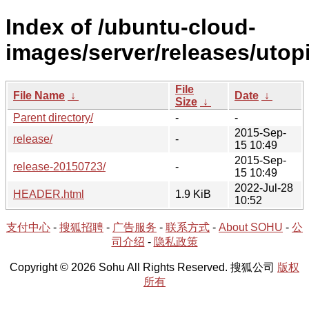
Index of /ubuntu-cloud-
images/server/releases/utopi
File
File Name
↓
Date
↓
Size
↓
Parent directory/
-
-
2015-Sep-
release/
-
15 10:49
2015-Sep-
release-20150723/
-
15 10:49
2022-Jul-28
HEADER.html
1.9 KiB
10:52
支付中心
-
搜狐招聘
-
广告服务
-
联系方式
-
About SOHU
-
公
司介绍
-
隐私政策
Copyright © 2026 Sohu All Rights Reserved. 搜狐公司
版权
所有