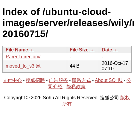
Index of /ubuntu-cloud-
images/server/releases/wily/
20160715/
File Name
↓
File Size
↓
Date
↓
Parent directory/
-
-
2016-Oct-17
moved_to_s3.txt
44 B
07:10
支付中心
-
搜狐招聘
-
广告服务
-
联系方式
-
About SOHU
-
公
司介绍
-
隐私政策
Copyright © 2026 Sohu All Rights Reserved. 搜狐公司
版权
所有