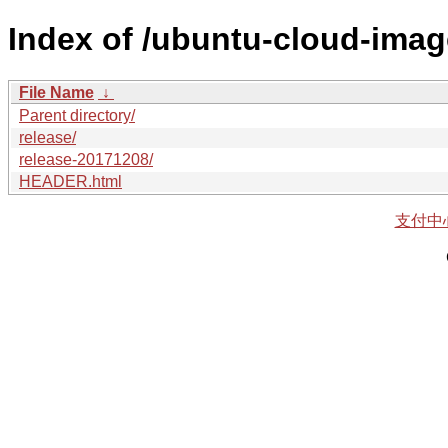
Index of /ubuntu-cloud-image
File Name
↓
Parent directory/
release/
release-20171208/
HEADER.html
支付中