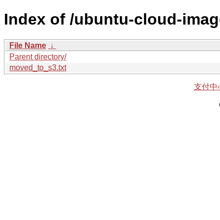
Index of /ubuntu-cloud-imag
File Name
↓
Parent directory/
moved_to_s3.txt
支付中