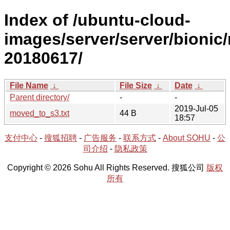
Index of /ubuntu-cloud-
images/server/server/bionic/
20180617/
File Name
↓
File Size
↓
Date
↓
Parent directory/
-
-
2019-Jul-05
moved_to_s3.txt
44 B
18:57
支付中心
-
搜狐招聘
-
广告服务
-
联系方式
-
About SOHU
-
公
司介绍
-
隐私政策
Copyright © 2026 Sohu All Rights Reserved. 搜狐公司
版权
所有