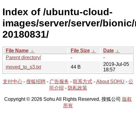
Index of /ubuntu-cloud-
images/server/server/bionic/
20180831/
File Name
↓
File Size
↓
Date
↓
Parent directory/
-
-
2019-Jul-05
moved_to_s3.txt
44 B
18:57
支付中心
-
搜狐招聘
-
广告服务
-
联系方式
-
About SOHU
-
公
司介绍
-
隐私政策
Copyright © 2026 Sohu All Rights Reserved. 搜狐公司
版权
所有