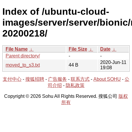
Index of /ubuntu-cloud-
images/server/server/bionic/
20200218/
File Name
↓
File Size
↓
Date
↓
Parent directory/
-
-
2020-Jun-11
moved_to_s3.txt
44 B
19:08
支付中心
-
搜狐招聘
-
广告服务
-
联系方式
-
About SOHU
-
公
司介绍
-
隐私政策
Copyright © 2026 Sohu All Rights Reserved. 搜狐公司
版权
所有