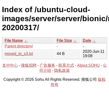
Index of /ubuntu-cloud-
images/server/server/bionic/
20200317/
File Name
↓
File Size
↓
Date
↓
Parent directory/
-
-
2020-Jun-11
moved_to_s3.txt
44 B
19:08
支付中心
-
搜狐招聘
-
广告服务
-
联系方式
-
About SOHU
-
公
司介绍
-
隐私政策
Copyright © 2026 Sohu All Rights Reserved. 搜狐公司
版权
所有