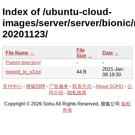
Index of /ubuntu-cloud-
images/server/server/bionic/
20201123/
File
File Name
↓
Date
↓
Size
↓
Parent directory/
-
-
2021-Jan-
moved_to_s3.txt
44 B
08 19:30
支付中心
-
搜狐招聘
-
广告服务
-
联系方式
-
About SOHU
-
公
司介绍
-
隐私政策
Copyright © 2026 Sohu All Rights Reserved. 搜狐公司
版权
所有