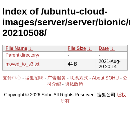
Index of /ubuntu-cloud-
images/server/server/bionic/
20210508/
File Name
↓
File Size
↓
Date
↓
Parent directory/
-
-
2021-Aug-
moved_to_s3.txt
44 B
20 20:14
支付中心
-
搜狐招聘
-
广告服务
-
联系方式
-
About SOHU
-
公
司介绍
-
隐私政策
Copyright © 2026 Sohu All Rights Reserved. 搜狐公司
版权
所有