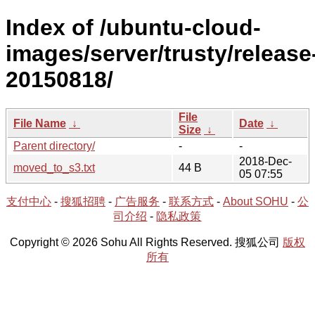
Index of /ubuntu-cloud-
images/server/trusty/release
20150818/
File
File Name
↓
Date
↓
Size
↓
Parent directory/
-
-
2018-Dec-
moved_to_s3.txt
44 B
05 07:55
支付中心
-
搜狐招聘
-
广告服务
-
联系方式
-
About SOHU
-
公
司介绍
-
隐私政策
Copyright © 2026 Sohu All Rights Reserved. 搜狐公司
版权
所有