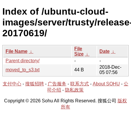
Index of /ubuntu-cloud-
images/server/trusty/release
20170619/
File
File Name
↓
Date
↓
Size
↓
Parent directory/
-
-
2018-Dec-
moved_to_s3.txt
44 B
05 07:56
支付中心
-
搜狐招聘
-
广告服务
-
联系方式
-
About SOHU
-
公
司介绍
-
隐私政策
Copyright © 2026 Sohu All Rights Reserved. 搜狐公司
版权
所有