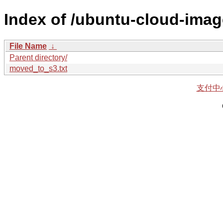
Index of /ubuntu-cloud-imag
File Name
↓
Parent directory/
moved_to_s3.txt
支付中