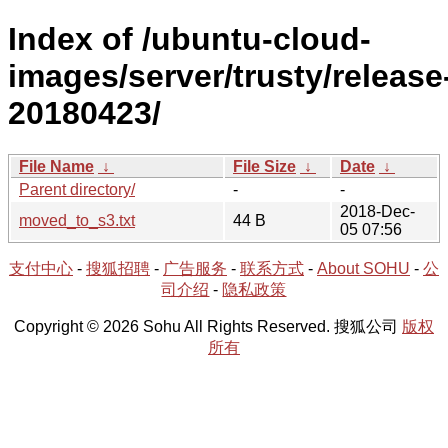
Index of /ubuntu-cloud-
images/server/trusty/release
20180423/
File Name
↓
File Size
↓
Date
↓
Parent directory/
-
-
2018-Dec-
moved_to_s3.txt
44 B
05 07:56
支付中心
-
搜狐招聘
-
广告服务
-
联系方式
-
About SOHU
-
公
司介绍
-
隐私政策
Copyright © 2026 Sohu All Rights Reserved. 搜狐公司
版权
所有