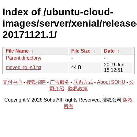
Index of /ubuntu-cloud-
images/server/xenial/release
20171121.1/
File Name
↓
File Size
↓
Date
↓
Parent directory/
-
-
2019-Jun-
moved_to_s3.txt
44 B
15 12:51
支付中心
-
搜狐招聘
-
广告服务
-
联系方式
-
About SOHU
-
公
司介绍
-
隐私政策
Copyright © 2026 Sohu All Rights Reserved. 搜狐公司
版权
所有