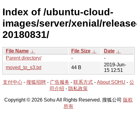
Index of /ubuntu-cloud-
images/server/xenial/release
20180831/
File Name
↓
File Size
↓
Date
↓
Parent directory/
-
-
2019-Jun-
moved_to_s3.txt
44 B
15 12:51
支付中心
-
搜狐招聘
-
广告服务
-
联系方式
-
About SOHU
-
公
司介绍
-
隐私政策
Copyright © 2026 Sohu All Rights Reserved. 搜狐公司
版权
所有