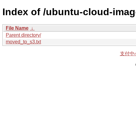
Index of /ubuntu-cloud-imag
File Name
↓
Parent directory/
moved_to_s3.txt
支付中