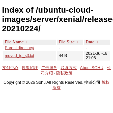
Index of /ubuntu-cloud-
images/server/xenial/release
20210224/
File Name
↓
File Size
↓
Date
↓
Parent directory/
-
-
2021-Jul-16
moved_to_s3.txt
44 B
21:06
支付中心
-
搜狐招聘
-
广告服务
-
联系方式
-
About SOHU
-
公
司介绍
-
隐私政策
Copyright © 2026 Sohu All Rights Reserved. 搜狐公司
版权
所有