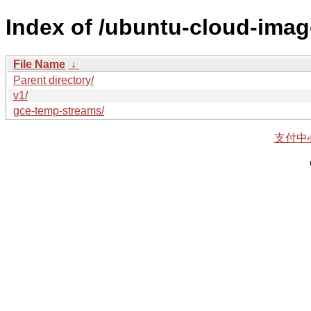
Index of /ubuntu-cloud-imag
File Name
↓
Parent directory/
v1/
gce-temp-streams/
支付中