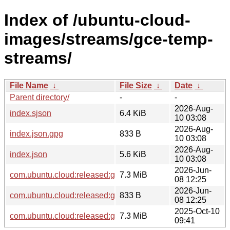
Index of /ubuntu-cloud-
images/streams/gce-temp-
streams/
File Name
↓
File Size
↓
Date
↓
Parent directory/
-
-
2026-Aug-
index.sjson
6.4 KiB
10 03:08
2026-Aug-
index.json.gpg
833 B
10 03:08
2026-Aug-
index.json
5.6 KiB
10 03:08
2026-Jun-
com.ubuntu.cloud:released:gce.sjson
7.3 MiB
08 12:25
2026-Jun-
com.ubuntu.cloud:released:gce.json.gpg
833 B
08 12:25
2025-Oct-10
com.ubuntu.cloud:released:gce.json
7.3 MiB
09:41