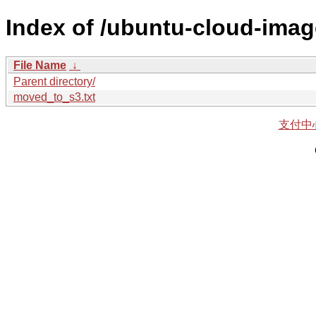
Index of /ubuntu-cloud-imag
File Name
↓
Parent directory/
moved_to_s3.txt
支付中