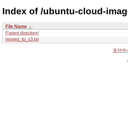
Index of /ubuntu-cloud-imag
File Name
↓
Parent directory/
moved_to_s3.txt
支付中