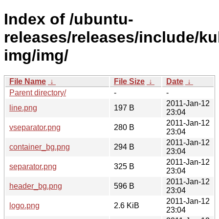
Index of /ubuntu-
releases/releases/include/k
img/img/
File Name
↓
File Size
↓
Date
↓
Parent directory/
-
-
2011-Jan-12
line.png
197 B
23:04
2011-Jan-12
vseparator.png
280 B
23:04
2011-Jan-12
container_bg.png
294 B
23:04
2011-Jan-12
separator.png
325 B
23:04
2011-Jan-12
header_bg.png
596 B
23:04
2011-Jan-12
logo.png
2.6 KiB
23:04