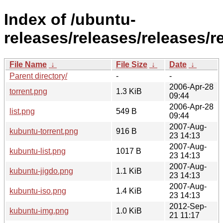
Index of /ubuntu-
releases/releases/releases/r
File Name
↓
File Size
↓
Date
↓
Parent directory/
-
-
2006-Apr-28
torrent.png
1.3 KiB
09:44
2006-Apr-28
list.png
549 B
09:44
2007-Aug-
kubuntu-torrent.png
916 B
23 14:13
2007-Aug-
kubuntu-list.png
1017 B
23 14:13
2007-Aug-
kubuntu-jigdo.png
1.1 KiB
23 14:13
2007-Aug-
kubuntu-iso.png
1.4 KiB
23 14:13
2012-Sep-
kubuntu-img.png
1.0 KiB
21 11:17