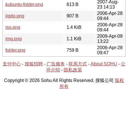
2007-Aug-
kubuntu-folder.png
613 B
23 14:13
2006-Apr-28
jigdo.png
907 B
09:44
2006-Apr-28
iso.png
1.4 KiB
09:44
2009-Apr-09
img.png
1.1 KiB
13:22
2006-Apr-28
folder.png
759 B
09:47
支付中心
-
搜狐招聘
-
广告服务
-
联系方式
-
About SOHU
-
公
司介绍
-
隐私政策
Copyright © 2026 Sohu All Rights Reserved. 搜狐公司
版权
所有