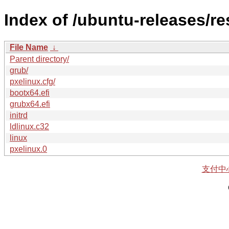
Index of /ubuntu-releases/r
File Name
↓
Parent directory/
grub/
pxelinux.cfg/
bootx64.efi
grubx64.efi
initrd
ldlinux.c32
linux
pxelinux.0
支付中