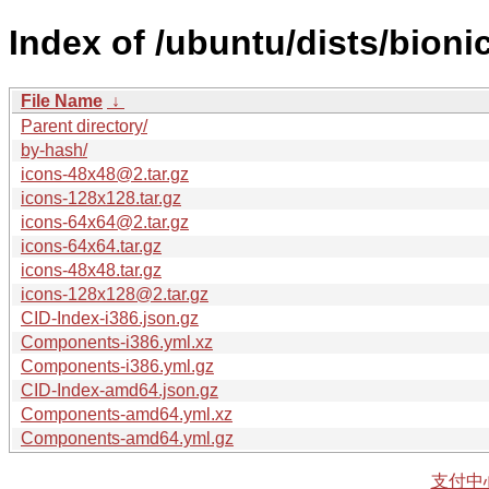
Index of /ubuntu/dists/bioni
File Name
↓
Parent directory/
by-hash/
icons-48x48@2.tar.gz
icons-128x128.tar.gz
icons-64x64@2.tar.gz
icons-64x64.tar.gz
icons-48x48.tar.gz
icons-128x128@2.tar.gz
CID-Index-i386.json.gz
Components-i386.yml.xz
Components-i386.yml.gz
CID-Index-amd64.json.gz
Components-amd64.yml.xz
Components-amd64.yml.gz
支付中