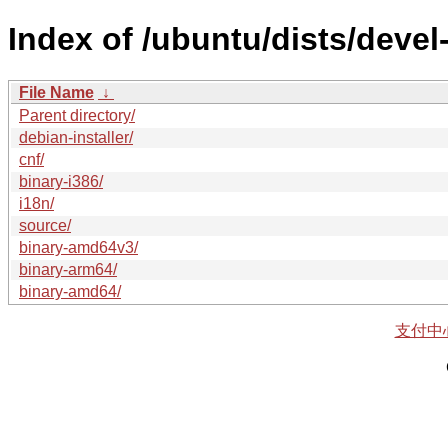
Index of /ubuntu/dists/devel-
File Name
↓
Parent directory/
debian-installer/
cnf/
binary-i386/
i18n/
source/
binary-amd64v3/
binary-arm64/
binary-amd64/
支付中