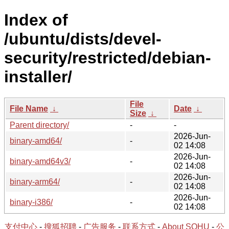
Index of
/ubuntu/dists/devel-
security/restricted/debian-
installer/
File
File Name
↓
Date
↓
Size
↓
Parent directory/
-
-
2026-Jun-
binary-amd64/
-
02 14:08
2026-Jun-
binary-amd64v3/
-
02 14:08
2026-Jun-
binary-arm64/
-
02 14:08
2026-Jun-
binary-i386/
-
02 14:08
支付中心
-
搜狐招聘
-
广告服务
-
联系方式
-
About SOHU
-
公