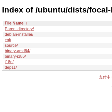
Index of /ubuntu/dists/focal
File Name
↓
Parent directory/
debian-installer/
cnf/
source/
binary-amd64/
binary-i386/
i18n/
dep11/
支付中