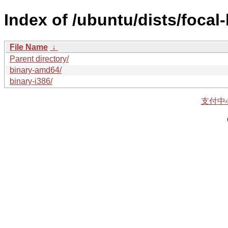
Index of /ubuntu/dists/focal
File Name
↓
Parent directory/
binary-amd64/
binary-i386/
支付中