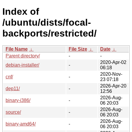
Index of
/ubuntu/dists/focal-
backports/restricted/
File Name
↓
File Size
↓
Date
↓
Parent directory/
-
-
2020-Apr-02
debian-installer/
-
06:18
2020-Nov-
cnf/
-
23 07:18
2026-Apr-20
dep11/
-
12:56
2026-Aug-
binary-i386/
-
06 20:03
2026-Aug-
source/
-
06 20:03
2026-Aug-
binary-amd64/
-
06 20:03