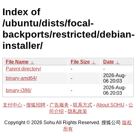
Index of
/ubuntu/dists/focal-
backports/restricted/debian-
installer/
File Name
↓
File Size
↓
Date
↓
Parent directory/
-
-
2026-Aug-
binary-amd64/
-
06 20:03
2026-Aug-
binary-i386/
-
06 20:03
支付中心
-
搜狐招聘
-
广告服务
-
联系方式
-
About SOHU
-
公
司介绍
-
隐私政策
Copyright © 2026 Sohu All Rights Reserved. 搜狐公司
版权
所有