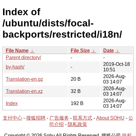
Index of
/ubuntu/dists/focal-
backports/restricted/i18n/
File Name
↓
File Size
↓
Date
↓
Parent directory/
-
-
2019-Oct-18
by-hash/
-
10:51
2026-Aug-
Translation-en.gz
20 B
03 14:07
2026-Aug-
Translation-en.xz
32 B
03 14:07
2026-Aug-
Index
192 B
03 14:07
支付中心
-
搜狐招聘
-
广告服务
-
联系方式
-
About SOHU
-
公
司介绍
-
隐私政策
Copyright © 2026 Sohu All Rights Reserved. 搜狐公司
版权