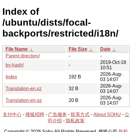
Index of
/ubuntu/dists/focal-
backports/restricted/i18n/
File Name
↓
File Size
↓
Date
↓
Parent directory/
-
-
2019-Oct-18
by-hash/
-
10:51
2026-Aug-
Index
192 B
03 14:07
2026-Aug-
Translation-en.xz
32 B
03 14:07
2026-Aug-
Translation-en.gz
20 B
03 14:07
支付中心
-
搜狐招聘
-
广告服务
-
联系方式
-
About SOHU
-
公
司介绍
-
隐私政策
Copyright © 2026 Sohu All Rights Reserved. 搜狐公司
版权