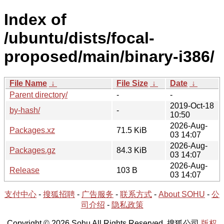
Index of
/ubuntu/dists/focal-
proposed/main/binary-i386/
File Name
↓
File Size
↓
Date
↓
Parent directory/
-
-
2019-Oct-18
by-hash/
-
10:50
2026-Aug-
Packages.xz
71.5 KiB
03 14:07
2026-Aug-
Packages.gz
84.3 KiB
03 14:07
2026-Aug-
Release
103 B
03 14:07
支付中心
-
搜狐招聘
-
广告服务
-
联系方式
-
About SOHU
-
公
司介绍
-
隐私政策
Copyright © 2026 Sohu All Rights Reserved. 搜狐公司
版权