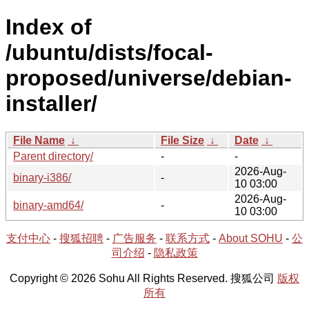
Index of
/ubuntu/dists/focal-
proposed/universe/debian-
installer/
File Name
↓
File Size
↓
Date
↓
Parent directory/
-
-
2026-Aug-
binary-i386/
-
10 03:00
2026-Aug-
binary-amd64/
-
10 03:00
支付中心
-
搜狐招聘
-
广告服务
-
联系方式
-
About SOHU
-
公
司介绍
-
隐私政策
Copyright © 2026 Sohu All Rights Reserved. 搜狐公司
版权
所有