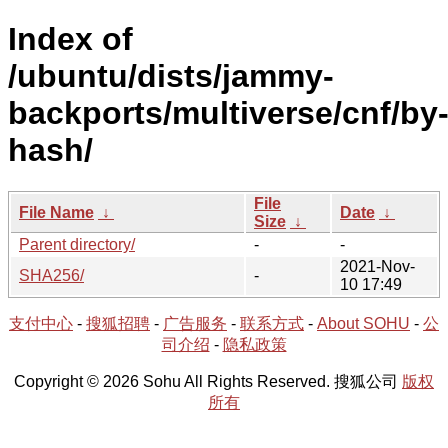
Index of
/ubuntu/dists/jammy-
backports/multiverse/cnf/by
hash/
File
File Name
↓
Date
↓
Size
↓
Parent directory/
-
-
2021-Nov-
SHA256/
-
10 17:49
支付中心
-
搜狐招聘
-
广告服务
-
联系方式
-
About SOHU
-
公
司介绍
-
隐私政策
Copyright © 2026 Sohu All Rights Reserved. 搜狐公司
版权
所有