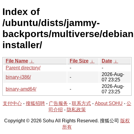
Index of
/ubuntu/dists/jammy-
backports/multiverse/debian
installer/
File Name
↓
File Size
↓
Date
↓
Parent directory/
-
-
2026-Aug-
binary-i386/
-
07 23:25
2026-Aug-
binary-amd64/
-
07 23:25
支付中心
-
搜狐招聘
-
广告服务
-
联系方式
-
About SOHU
-
公
司介绍
-
隐私政策
Copyright © 2026 Sohu All Rights Reserved. 搜狐公司
版权
所有