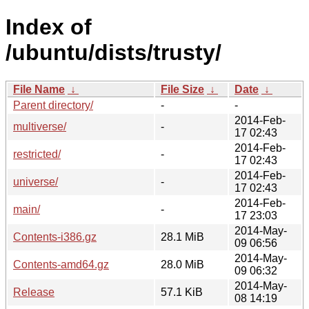
Index of
/ubuntu/dists/trusty/
File Name
↓
File Size
↓
Date
↓
Parent directory/
-
-
2014-Feb-
multiverse/
-
17 02:43
2014-Feb-
restricted/
-
17 02:43
2014-Feb-
universe/
-
17 02:43
2014-Feb-
main/
-
17 23:03
2014-May-
Contents-i386.gz
28.1 MiB
09 06:56
2014-May-
Contents-amd64.gz
28.0 MiB
09 06:32
2014-May-
Release
57.1 KiB
08 14:19