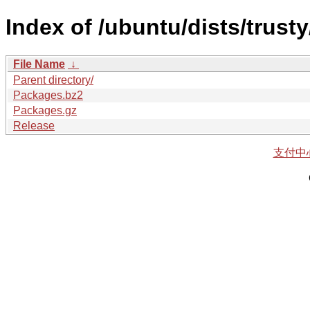
Index of /ubuntu/dists/trusty
File Name
↓
Parent directory/
Packages.bz2
Packages.gz
Release
支付中