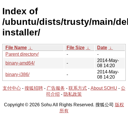
Index of
/ubuntu/dists/trusty/main/de
installer/
File Name
↓
File Size
↓
Date
↓
Parent directory/
-
-
2014-May-
binary-amd64/
-
08 14:20
2014-May-
binary-i386/
-
08 14:20
支付中心
-
搜狐招聘
-
广告服务
-
联系方式
-
About SOHU
-
公
司介绍
-
隐私政策
Copyright © 2026 Sohu All Rights Reserved. 搜狐公司
版权
所有