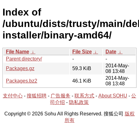
Index of
/ubuntu/dists/trusty/main/de
installer/binary-amd64/
File Name
↓
File Size
↓
Date
↓
Parent directory/
-
-
2014-May-
Packages.gz
59.3 KiB
08 13:48
2014-May-
Packages.bz2
46.1 KiB
08 13:48
支付中心
-
搜狐招聘
-
广告服务
-
联系方式
-
About SOHU
-
公
司介绍
-
隐私政策
Copyright © 2026 Sohu All Rights Reserved. 搜狐公司
版权
所有