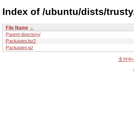
Index of /ubuntu/dists/trust
File Name
↓
Parent directory/
Packages.bz2
Packages.gz
支付中