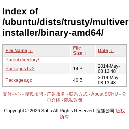
Index of
/ubuntu/dists/trusty/multive
installer/binary-amd64/
File
File Name
↓
Date
↓
Size
↓
Parent directory/
-
-
2014-May-
Packages.bz2
14 B
08 13:48
2014-May-
Packages.gz
40 B
08 13:48
支付中心
-
搜狐招聘
-
广告服务
-
联系方式
-
About SOHU
-
公
司介绍
-
隐私政策
Copyright © 2026 Sohu All Rights Reserved. 搜狐公司
版权
所有