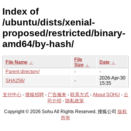
Index of
/ubuntu/dists/xenial-
proposed/restricted/binary-
amd64/by-hash/
File
File Name
↓
Date
↓
Size
↓
Parent directory/
-
-
2026-Apr-30
SHA256/
-
15:35
支付中心
-
搜狐招聘
-
广告服务
-
联系方式
-
About SOHU
-
公
司介绍
-
隐私政策
Copyright © 2026 Sohu All Rights Reserved. 搜狐公司
版权
所有