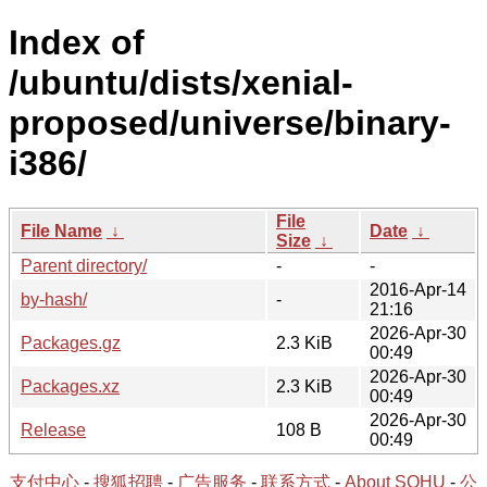
Index of
/ubuntu/dists/xenial-
proposed/universe/binary-
i386/
File
File Name
↓
Date
↓
Size
↓
Parent directory/
-
-
2016-Apr-14
by-hash/
-
21:16
2026-Apr-30
Packages.gz
2.3 KiB
00:49
2026-Apr-30
Packages.xz
2.3 KiB
00:49
2026-Apr-30
Release
108 B
00:49
支付中心
-
搜狐招聘
-
广告服务
-
联系方式
-
About SOHU
-
公